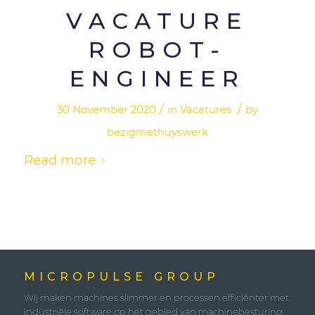
VACATURE
ROBOT-
ENGINEER
/
/
30 November 2020
in
Vacatures
by
bezigmethuyswerk
Read more
MICROPULSE GROUP
Wij maken machines slimmer en processen efficiënter met
industriële software op het gebied van machinebesturing