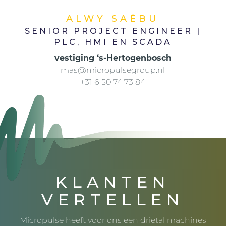
ALWY SAËBU
SENIOR PROJECT ENGINEER |
PLC, HMI EN SCADA
vestiging ‘s-Hertogenbosch
mas@micropulsegroup.nl
+31 6 50 74 73 84
KLANTEN
VERTELLEN
Micropulse heeft voor ons een drietal machines