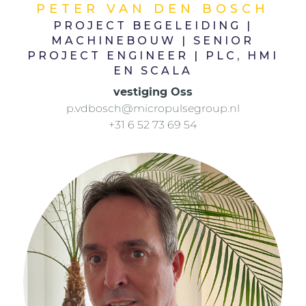
PETER VAN DEN BOSCH
PROJECT BEGELEIDING |
MACHINEBOUW | SENIOR
PROJECT ENGINEER | PLC, HMI
EN SCALA
vestiging Oss
p.vdbosch@micropulsegroup.nl
+31 6 52 73 69 54