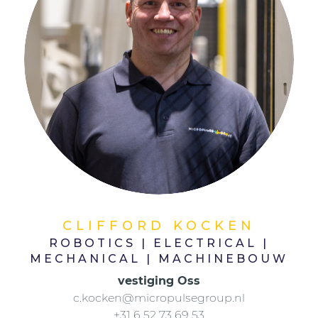
CLIFFORD KOCKEN
ROBOTICS | ELECTRICAL |
MECHANICAL | MACHINEBOUW
vestiging Oss
c.kocken@micropulsegroup.nl
+31 6 52 73 69 53